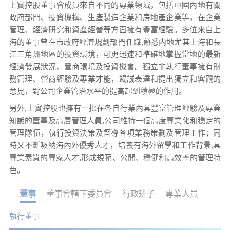
上實控股董事會成員來自不同的專業領域，包括中國內地有關
政府部門、投資機構、生產製造企業和房地產企業等，在企業
管理、經濟研究和資產經營等方面擁有豐富經驗。多位來自上
海的董事曾在市政府經濟規劃部門任職,熟悉内地尤其上海和長
江三角洲地區的投資環境，可更迅速和準確地掌握當地的最新
經濟發展狀況、營商環境及投資機會。獨立非執行董事擁有財
務管理、營商經驗及專業才能，竭誠表達和提出獨立和客觀的
意見，對公司企業管治水平的提高起到積極的作用。
另外,上實控股也擁有一批在各自行業內具豐富管理經驗及專業
知識的董事及高層管理人員,公司維持一個高度專業化和穩定的
管理隊伍，執行投資決策及督導各項業務策劃及管理工作；同
時又不斷吸納海內外優秀人才，培養有海外留學和工作背景,具
專業素質的專家人才,形成規範、公開、穩健和高效率的管理特
色。
董事
董事會轄下委員會
行政班子
專業人員
執行董事