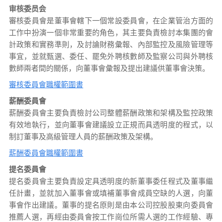
审核委员会
審核委員會是董事會轄下一個常設委員會，在企業管治方面的
工作中扮演一個非常重要的角色，其主要負責檢討本集團的會
計政策和實務準則，及討論財務彙報、內部監控及風險管理等
事宜，並就甄選、委任、罷免外聘核數師及監察公司與外聘核
數師兩者間的關係，向董事會彙報及提出建議供董事會決策。
審核委員會職權範圍書
薪酬委員會
薪酬委員會主要負責檢討公司整體薪酬政策和架構及監控政策
有效地執行，並向董事會建議設立正規而具透明度的程式，以
制訂董事及高級管理人員的薪酬政策及架構。
薪酬委員會職權範圍書
提名委員會
提名委員會主要負責設定具透明度的新董事委任程式及董事繼
任計畫，並就加入董事會或填補董事會成員空缺的人選，向董
事會作出建議。董事的提名原則是由本公司控股股東向委員會
推薦人選，再經由委員會按工作崗位所需人選的工作經驗、專