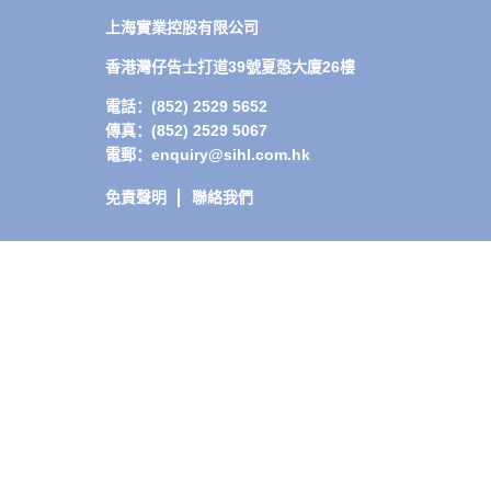
上海實業控股有限公司
香港灣仔告士打道39號夏愨大廈26樓
電話：(852) 2529 5652
傳真：(852) 2529 5067
電郵：enquiry@sihl.com.hk
免責聲明
聯絡我們